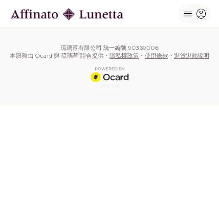
menu
account_circle
琉璃苣有限公司 統一編號 90369006
本服務由 Ocard 與 琉璃苣 聯合提供・
隱私權政策
・
使用條款
・
退貨退款說明
v76.1.0