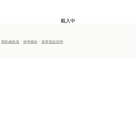
載入中
・
隱私權政策
・
使用條款
・
退貨退款說明