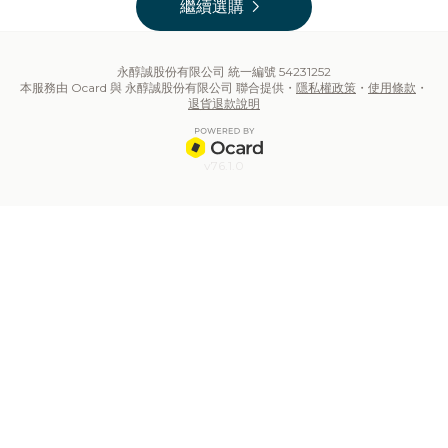
chevron_right
繼續選購
永醇誠股份有限公司 統一編號 54231252
本服務由 Ocard 與 永醇誠股份有限公司 聯合提供・
隱私權政策
・
使用條款
・
退貨退款說明
v76.1.0