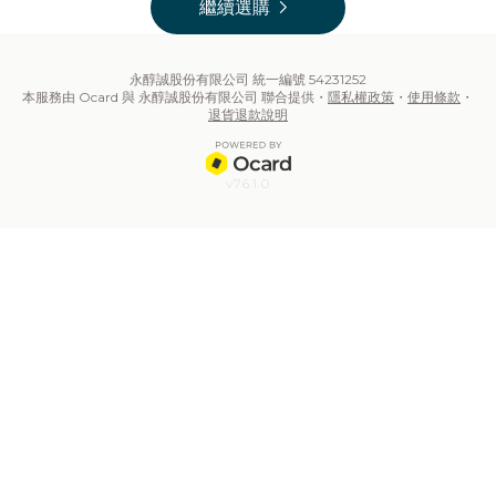
chevron_right
繼續選購
永醇誠股份有限公司 統一編號 54231252
本服務由 Ocard 與 永醇誠股份有限公司 聯合提供・
隱私權政策
・
使用條款
・
退貨退款說明
v76.1.0