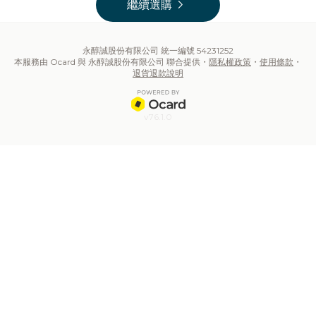
chevron_right
繼續選購
永醇誠股份有限公司 統一編號 54231252
本服務由 Ocard 與 永醇誠股份有限公司 聯合提供・
隱私權政策
・
使用條款
・
退貨退款說明
v76.1.0