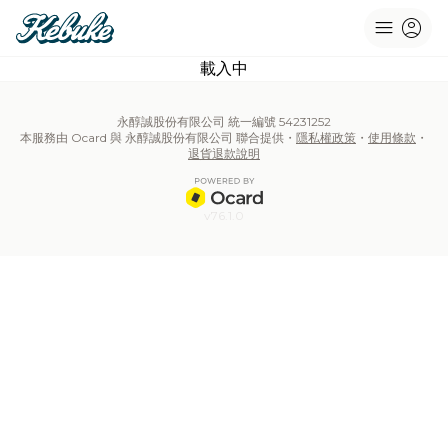
menu
account_circle
載入中
永醇誠股份有限公司 統一編號 54231252
本服務由 Ocard 與 永醇誠股份有限公司 聯合提供・
隱私權政策
・
使用條款
・
退貨退款說明
v76.1.0