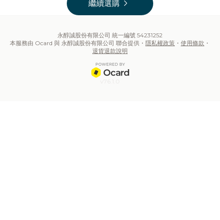
chevron_right
繼續選購
永醇誠股份有限公司 統一編號 54231252
本服務由 Ocard 與 永醇誠股份有限公司 聯合提供・
隱私權政策
・
使用條款
・
退貨退款說明
v76.1.0