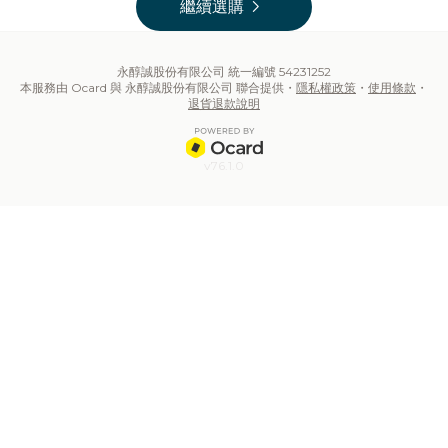
chevron_right
繼續選購
永醇誠股份有限公司 統一編號 54231252
本服務由 Ocard 與 永醇誠股份有限公司 聯合提供・
隱私權政策
・
使用條款
・
退貨退款說明
v76.1.0