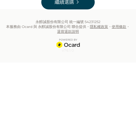
chevron_right
繼續選購
永醇誠股份有限公司 統一編號 54231252
本服務由 Ocard 與 永醇誠股份有限公司 聯合提供・
隱私權政策
・
使用條款
・
退貨退款說明
v76.1.0