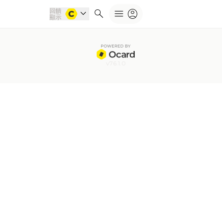
回饋
expand_more
search
menu
account_circle
顯示
v76.1.0