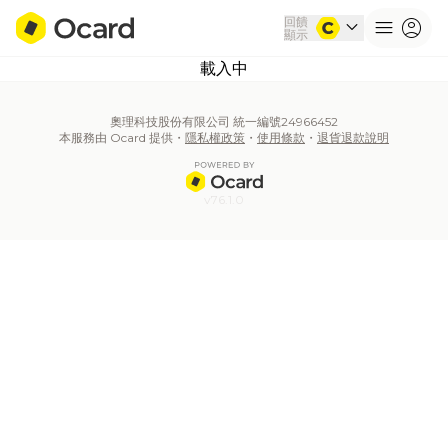
回饋
expand_more
menu
account_circle
顯示
載入中
奧理科技股份有限公司 統一編號24966452
本服務由 Ocard 提供・
隱私權政策
・
使用條款
・
退貨退款說明
v76.1.0