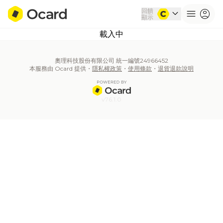
回饋
expand_more
menu
account_circle
顯示
載入中
奧理科技股份有限公司 統一編號24966452
本服務由 Ocard 提供・
隱私權政策
・
使用條款
・
退貨退款說明
v76.1.0