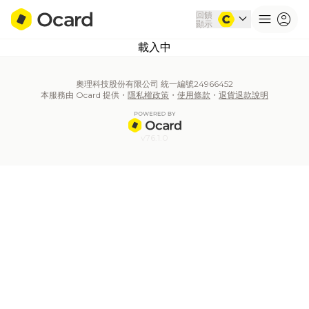
回饋
expand_more
menu
account_circle
顯示
載入中
奧理科技股份有限公司 統一編號24966452
本服務由 Ocard 提供・
隱私權政策
・
使用條款
・
退貨退款說明
v76.1.0