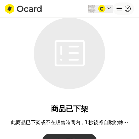
回饋
expand_more
menu
account_circle
顯示
載入中
奧理科技股份有限公司 統一編號24966452
本服務由 Ocard 提供・
隱私權政策
・
使用條款
・
退貨退款說明
v76.1.0