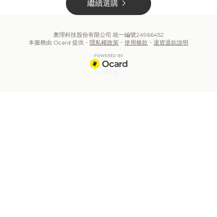
chevron_right
繼續選購
奧理科技股份有限公司 統一編號24966452
本服務由 Ocard 提供・
隱私權政策
・
使用條款
・
退貨退款說明
v76.1.0