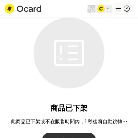
回饋
expand_more
menu
account_circle
顯示
breaking_news
商品已下架
此商品已下架或不在販售時間內，1 秒後將自動跳轉⋯