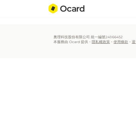
奧理科技股份有限公司 統一編號24966452
本服務由 Ocard 提供・
隱私權政策
・
使用條款
・
退