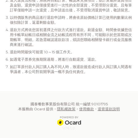
進入退貨流程後，系統將自動計算、確認未兌換項目，並計算最終退貨項目
及金額。退貨申請僅接受進行一次性的全部退貨，不受理部分退貨。且每筆
訂單僅能申請一次退貨，且申請送出後，不受理取消退貨申請，敬請留意。
以特價販售的商品進行退款申請時，將會依原始價格計算已使用的數量比例
做扣除計算，返還剩餘金額。
退款方式將依您當初選擇之付款方式進行退款。刷退金額、時間會依據您信
用卡帳單結帳日或相關金流之結帳流程而有所不同，可能顯示於您當期或次
期帳單、明細。若急需確認退款款項，煩請您聯絡相關發卡銀行或金流服務
商來進行確認。
退款時間最快可能需 10～15 個工作天。
如遇電子票券兌換期限過期，將進行自動退貨、退款。
如訂單原付款人與訂購人為不同人時，致退款後造成付款人與訂購人間遇有
爭議者，本公司對前開爭議一概不負任何責任。
國泰餐飲事業股份有限公司 統一編號 90101795
本服務由 Ocard 提供・
隱私權政策
・
使用條款
・
退貨退款說明
v76.1.0