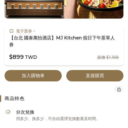
confirmation_number
chevron_right
電子票券
【台北 國泰萬怡酒店】MJ Kitchen 假日下午茶單人
券
$899
TWD
原價 $1,188
加入購物車
直接購買
ios_share
商品特色
layers
分次兌換
用多少、換多少，可自由選擇兌換數量及時間。