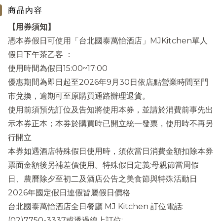
商品內容
【用券須知】
憑本券假日可使用「台北國泰萬怡酒店」MJKitchen單人
假日下午茶乙客 ：
使用時間為假日15:00~17:00
優惠期間為即日起至2026年9月30日依店點營業時間至門
市兌換，逾期可至原購買通路辦理退貨。
使用前須預先訂位及告知將使用本券，並請於消費前事先出
示本券正本；本券於購買時已開立統一發票，使用時不再另
行開立
本券如遇酒店特殊假日使用時，須依當日消費金額扣除本券
票面金額後另補差價使用。特殊假日定義:母親節當周假
日、農曆除夕至初二及酒店公告之美食節與特殊活動日
2026年國定假日連假皆屬假日價格
台北國泰萬怡酒店全日餐廳 MJ Kitchen 訂位電話:
(02)7750-3337或透過線上訂位: