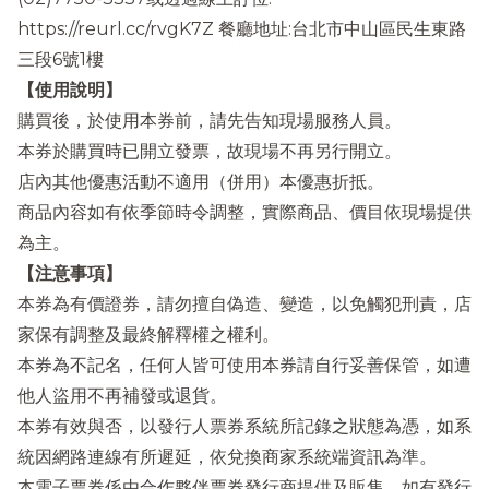
https://reurl.cc/rvgK7Z 餐廳地址:台北市中山區民生東路
三段6號1樓
【使用說明】
購買後，於使用本券前，請先告知現場服務人員。
本券於購買時已開立發票，故現場不再另行開立。
店內其他優惠活動不適用（併用）本優惠折抵。
商品內容如有依季節時令調整，實際商品、價目依現場提供
為主。
【注意事項】
本券為有價證券，請勿擅自偽造、變造，以免觸犯刑責，店
家保有調整及最終解釋權之權利。
本券為不記名，任何人皆可使用本券請自行妥善保管，如遭
他人盜用不再補發或退貨。
本券有效與否，以發行人票券系統所記錄之狀態為憑，如系
統因網路連線有所遲延，依兌換商家系統端資訊為準。
本電子票券係由合作夥伴票券發行商提供及販售，如有發行