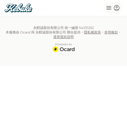
menu
account_circle
永醇誠股份有限公司 統一編號 54231252
本服務由 Ocard 與 永醇誠股份有限公司 聯合提供・
隱私權政策
・
使用條款
・
退貨退款說明
v76.1.0