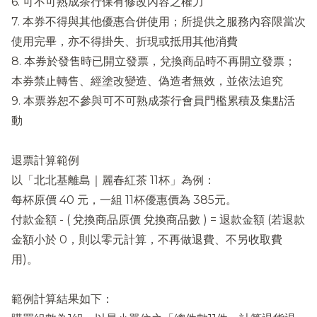
6. 可不可熟成茶行保有修改內容之權力
7. 本券不得與其他優惠合併使用；所提供之服務內容限當次
使用完畢，亦不得掛失、折現或抵用其他消費
8. 本券於發售時已開立發票，兌換商品時不再開立發票；
本券禁止轉售、經塗改變造、偽造者無效，並依法追究
9. 本票券恕不參與可不可熟成茶行會員門檻累積及集點活
動
退票計算範例
以「北北基離島｜麗春紅茶 11杯」為例：
每杯原價 40 元，一組 11杯優惠價為 385元。
付款金額 - ( 兌換商品原價 兌換商品數 ) = 退款金額 (若退款
金額小於 0，則以零元計算，不再做退費、不另收取費
用)。
範例計算結果如下：