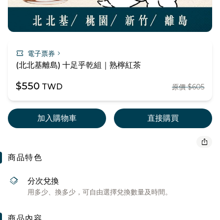
confirmation_number
chevron_right
電子票券
(北北基離島) 十足乎乾組｜熟檸紅茶
$550
TWD
原價 $605
加入購物車
直接購買
ios_share
商品特色
layers
分次兌換
用多少、換多少，可自由選擇兌換數量及時間。
商品內容