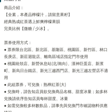
商品介紹：
【全素，本產品檸檬汁，請留意果籽】
經典熟成紅茶遇上鮮爽檸檬果韻
完美比例【微糖 / 少冰】。
票券使用方式：
● 票券限台北區、新北區、基隆區、桃園區、新竹區、林口
長庚店、新莊迴龍店、離島區域店指定門市使用
● 桃園統領店、新營休息站(北/南向)、漢神巨蛋店、新濱
町、新烏日台鐵店、新光三越西門店、新光三越左營店不適
用
● 此組票券，可兌換：熟檸紅茶(大)
● 兌換時，請告知店員欲兌換商品名稱、甜度冰量；如多杯
兌換請依序告知店員每杯甜度、冰量
● 如需兌換較多杯數飲品，請事先與兌換門市確認物料供應