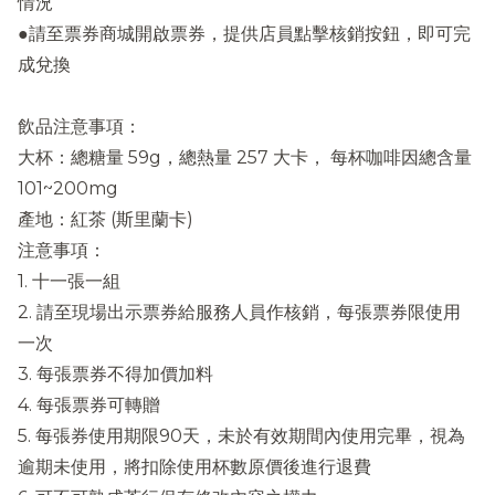
情況
●請至票券商城開啟票券，提供店員點擊核銷按鈕，即可完
成兌換
飲品注意事項：
大杯：總糖量 59g，總熱量 257 大卡， 每杯咖啡因總含量
101~200mg
產地：紅茶 (斯里蘭卡)
注意事項：
1. 十一張一組
2. 請至現場出示票券給服務人員作核銷，每張票券限使用
一次
3. 每張票券不得加價加料
4. 每張票券可轉贈
5. 每張券使用期限90天，未於有效期間內使用完畢，視為
逾期未使用，將扣除使用杯數原價後進行退費