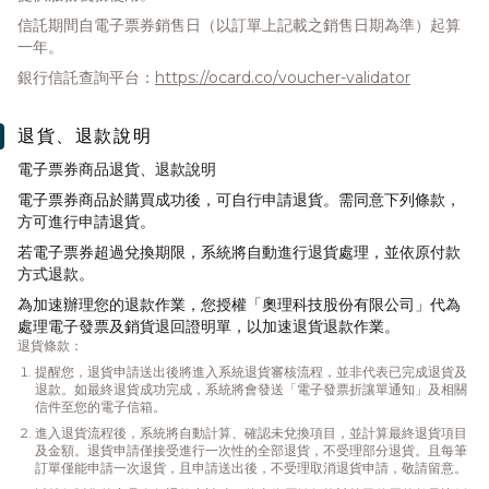
信託期間自電子票券銷售日（以訂單上記載之銷售日期為準）起算
一年。
銀行信託查詢平台：
https://ocard.co/voucher-validator
退貨、退款說明
電子票券商品退貨、退款說明
電子票券商品於購買成功後，可自行申請退貨。需同意下列條款，
方可進行申請退貨。
若電子票券超過兌換期限，系統將自動進行退貨處理，並依原付款
方式退款。
為加速辦理您的退款作業，您授權「奧理科技股份有限公司」代為
處理電子發票及銷貨退回證明單，以加速退貨退款作業。
退貨條款：
提醒您，退貨申請送出後將進入系統退貨審核流程，並非代表已完成退貨及
退款。如最終退貨成功完成，系統將會發送「電子發票折讓單通知」及相關
信件至您的電子信箱。
進入退貨流程後，系統將自動計算、確認未兌換項目，並計算最終退貨項目
及金額。退貨申請僅接受進行一次性的全部退貨，不受理部分退貨。且每筆
訂單僅能申請一次退貨，且申請送出後，不受理取消退貨申請，敬請留意。