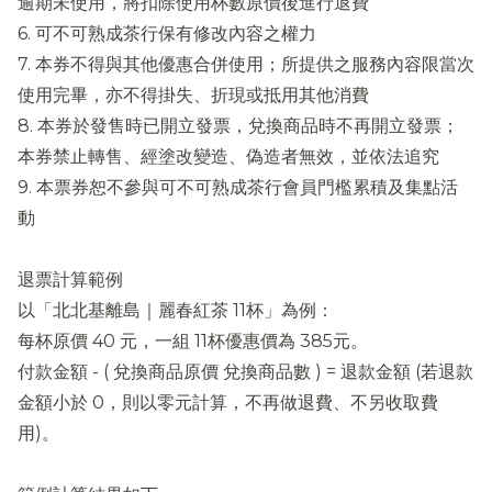
逾期未使用，將扣除使用杯數原價後進行退費
6. 可不可熟成茶行保有修改內容之權力
7. 本券不得與其他優惠合併使用；所提供之服務內容限當次
使用完畢，亦不得掛失、折現或抵用其他消費
8. 本券於發售時已開立發票，兌換商品時不再開立發票；
本券禁止轉售、經塗改變造、偽造者無效，並依法追究
9. 本票券恕不參與可不可熟成茶行會員門檻累積及集點活
動
退票計算範例
以「北北基離島｜麗春紅茶 11杯」為例：
每杯原價 40 元，一組 11杯優惠價為 385元。
付款金額 - ( 兌換商品原價 兌換商品數 ) = 退款金額 (若退款
金額小於 0，則以零元計算，不再做退費、不另收取費
用)。