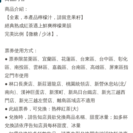
商品介紹：
【全素，本產品檸檬汁，請留意果籽】
經典熟成紅茶遇上鮮爽檸檬果韻
完美比例【微糖 / 少冰】。
票券使用方式：
● 票券限苗栗區、宜蘭區、花蓮區、台東區、台中區、彰化
區、南投區、雲林區、嘉義區、台南區、高雄區、屏東區指
定門市使用
● 林口長庚店、新莊迴龍店、桃園統領店、新營休息站(北/
南向)、漢神巨蛋店、新濱町、新烏日台鐵店、新光三越西
門店、新光三越左營店、離島區域店不適用
● 此組票券，可兌換：熟檸紅茶(大)
● 兌換時，請告知店員欲兌換商品名稱、甜度冰量；如多杯
兌換請依序告知店員每杯甜度、冰量