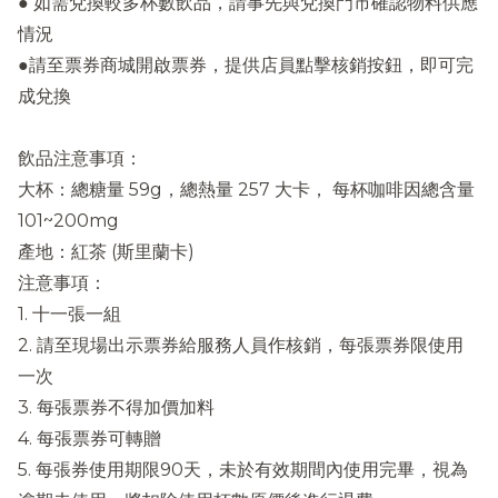
● 如需兌換較多杯數飲品，請事先與兌換門市確認物料供應
情況
●請至票券商城開啟票券，提供店員點擊核銷按鈕，即可完
成兌換
飲品注意事項：
大杯：總糖量 59g，總熱量 257 大卡， 每杯咖啡因總含量
101~200mg
產地：紅茶 (斯里蘭卡)
注意事項：
1. 十一張一組
2. 請至現場出示票券給服務人員作核銷，每張票券限使用
一次
3. 每張票券不得加價加料
4. 每張票券可轉贈
5. 每張券使用期限90天，未於有效期間內使用完畢，視為