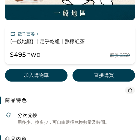
confirmation_number
chevron_right
電子票券
(一般地區) 十足乎乾組｜熟檸紅茶
$495
TWD
原價 $550
加入購物車
直接購買
ios_share
商品特色
layers
分次兌換
用多少、換多少，可自由選擇兌換數量及時間。
商品內容