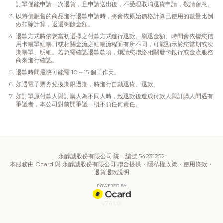
訂單僅能申請一次退貨，且申請送出後，不受理取消退貨申請，敬請留意。
以特價販售的商品進行退款申請時，將會依原始價格計算已使用的數量比例
做扣除計算，返還剩餘金額。
退款方式將依您當初選擇之付款方式進行退款。刷退金額、時間會依據您信
用卡帳單結帳日或相關金流之結帳流程而有所不同，可能顯示於您當期或次
期帳單、明細。若急需確認退款款項，煩請您聯絡相關發卡銀行或金流服務
商來進行確認。
退款時間最快可能需 10～15 個工作天。
如遇電子票券兌換期限過期，將進行自動退貨、退款。
如訂單原付款人與訂購人為不同人時，致退款後造成付款人與訂購人間遇有
爭議者，本公司對前開爭議一概不負任何責任。
永醇誠股份有限公司 統一編號 54231252
本服務由 Ocard 與 永醇誠股份有限公司 聯合提供・
隱私權政策
・
使用條款
・
退貨退款說明
v76.1.0