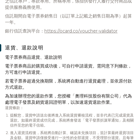
之信託專戶，專款專用。所稱專用，係指供發行人履行交付商品或
提供服務義務使用。
信託期間自電子票券銷售日（以訂單上記載之銷售日期為準）起算
一年。
銀行信託查詢平台：
https://ocard.co/voucher-validator
退貨、退款說明
電子票券商品退貨、退款說明
電子票券商品於購買成功後，可自行申請退貨。需同意下列條款，
方可進行申請退貨。
若電子票券超過兌換期限，系統將自動進行退貨處理，並依原付款
方式退款。
為加速辦理您的退款作業，您授權「奧理科技股份有限公司」代為
處理電子發票及銷貨退回證明單，以加速退貨退款作業。
退貨條款：
提醒您，退貨申請送出後將進入系統退貨審核流程，並非代表已完成退貨及
退款。如最終退貨成功完成，系統將會發送「電子發票折讓單通知」及相關
信件至您的電子信箱。
進入退貨流程後，系統將自動計算、確認未兌換項目，並計算最終退貨項目
及金額。退貨申請僅接受進行一次性的全部退貨，不受理部分退貨。且每筆