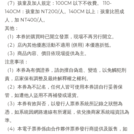
（7）孩童及加人規定：100CM 以下不收費。 110-
140CM：孩童加 NT200/人。140CM 以上：孩童比照成
人，加 NT400/人。
其他：
（1）本券於購買時已開立發票，現場不再另行開立。
（2）店內其他優惠活動不適用 (併用) 本優惠折抵。
（3）商品內容、價目依現場提供為主。
注意事項：
（1）本券為有價證券，請勿擅自偽造、變造，以免觸犯刑
責，店家保有調整及最終解釋權之權利。
（2）本券為不記名，任何人皆可使用本券請自行妥善保
管，如遭他人盜用不再補發或退貨。
（3）本券有效與否，以發行人票券系統所記錄之狀態為
憑，如系統因網路連線有所遲延，依兌換商家系統端資訊為
準。
（4）本電子票券係由合作夥伴票券發行商提供及販售，如