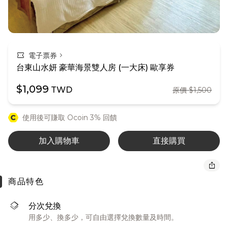
confirmation_number
chevron_right
電子票券
台東山水妍 豪華海景雙人房 (一大床) 歐享券
$1,099
TWD
原價 $1,500
使用後可賺取 Ocoin 3% 回饋
加入購物車
直接購買
ios_share
商品特色
layers
分次兌換
用多少、換多少，可自由選擇兌換數量及時間。