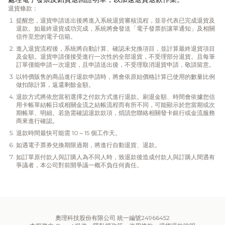
退貨條款：
提醒您，退貨申請送出後將進入系統退貨審核流程，並非代表已完成退貨及
退款。如最終退貨成功完成，系統將會發送「電子發票折讓單通知」及相關
信件至您的電子信箱。
進入退貨流程後，系統將自動計算、確認未兌換項目，並計算最終退貨項目
及金額。退貨申請僅接受進行一次性的全部退貨，不受理部分退貨。且每筆
訂單僅能申請一次退貨，且申請送出後，不受理取消退貨申請，敬請留意。
以特價販售的商品進行退款申請時，將會依原始價格計算已使用的數量比例
做扣除計算，返還剩餘金額。
退款方式將依您當初選擇之付款方式進行退款。刷退金額、時間會依據您信
用卡帳單結帳日或相關金流之結帳流程而有所不同，可能顯示於您當期或次
期帳單、明細。若急需確認退款款項，煩請您聯絡相關發卡銀行或金流服務
商來進行確認。
退款時間最快可能需 10～15 個工作天。
如遇電子票券兌換期限過期，將進行自動退貨、退款。
如訂單原付款人與訂購人為不同人時，致退款後造成付款人與訂購人間遇有
爭議者，本公司對前開爭議一概不負任何責任。
奧理科技股份有限公司 統一編號24966452