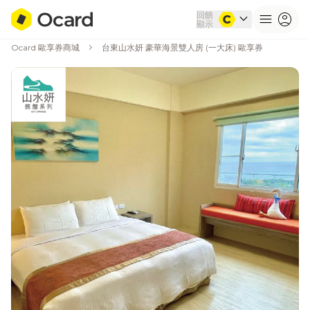
回饋
expand_more
menu
account_circle
顯示
chevron_right
Ocard 歐享券商城
台東山水妍 豪華海景雙人房 (一大床) 歐享券