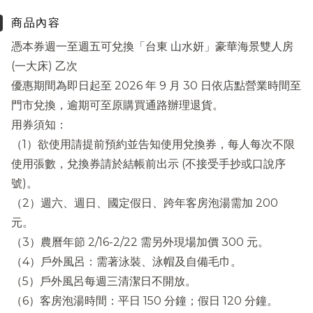
商品內容
憑本券週一至週五可兌換「台東 山水妍」豪華海景雙人房
(一大床) 乙次
優惠期間為即日起至 2026 年 9 月 30 日依店點營業時間至
門市兌換，逾期可至原購買通路辦理退貨。
用券須知：
（1）欲使用請提前預約並告知使用兌換券，每人每次不限
使用張數，兌換券請於結帳前出示 (不接受手抄或口說序
號)。
（2）週六、週日、國定假日、跨年客房泡湯需加 200
元。
（3）農曆年節 2/16-2/22 需另外現場加價 300 元。
（4）戶外風呂：需著泳裝、泳帽及自備毛巾。
（5）戶外風呂每週三清潔日不開放。
（6）客房泡湯時間：平日 150 分鐘；假日 120 分鐘。