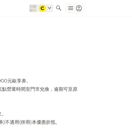
回饋
expand_more
search
menu
account_circle
顯示
900元歐享券。
1日依店點營業時間至門市兌換，逾期可至原
立。
券)不適用(併用)本優惠折抵。