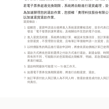
若電子票券超過兌換期限，系統將自動進行退貨處理，並
為加速辦理您的退款作業，您授權「奧理科技股份有限公
以加速退貨退款作業。
退貨條款：
提醒您，退貨申請送出後將進入系統退貨審核流程，並非代表已
發送「電子發票折讓單通知」及相關信件至您的電子信箱。
進入退貨流程後，系統將自動計算、確認未兌換項目，並計算最
全部退貨，不受理部分退貨。且每筆訂單僅能申請一次退貨，且
以特價販售的商品進行退款申請時，將會依原始價格計算已使用
退款方式將依您當初選擇之付款方式進行退款。刷退金額、時間
而有所不同，可能顯示於您當期或次期帳單、明細。若急需確認
來進行確認。
退款時間最快可能需 10～15 個工作天。
如遇電子票券兌換期限過期，將進行自動退貨、退款。
如訂單原付款人與訂購人為不同人時，致退款後造成付款人與訂
何責任。