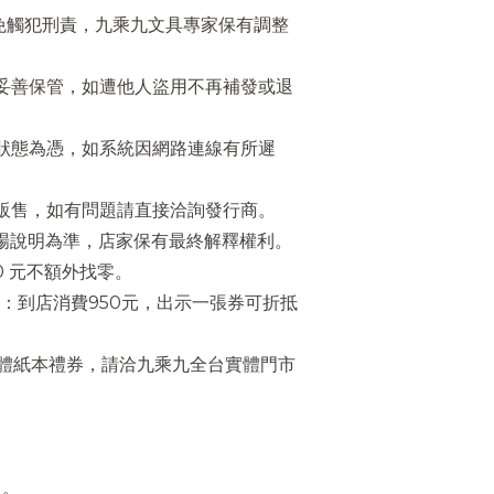
免觸犯刑責，九乘九文具專家保有調整
妥善保管，如遭他人盜用不再補發或退
狀態為憑，如系統因網路連線有所遲
販售，如有問題請直接洽詢發行商。
場說明為準，店家保有最終解釋權利。
0 元不額外找零。
：到店消費950元，出示一張券可折抵
實體紙本禮券，請洽九乘九全台實體門市
員。