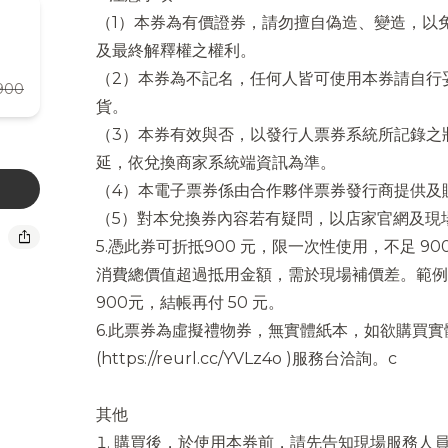
（1）本券為有價證券，請勿擅自偽造、變造，以
及最終解釋權之權利。
（2）本券為不記名，任何人皆可使用本券請自行
900
貨。
（3）本券有效與否，以發行人票券系統所記錄之
延，依兌換商家系統端資訊為準。
（4）本電子票券係由合作夥伴票券發行商提供及
（5）對本兌換券內容若有疑問，以店家官網及現
ios_share
5.憑此券可折抵900 元，限一次性使用，不足 90
消費總價值超過抵用金額，需於現場補價差。範例
900元，結帳再付 50 元。
6.此票券為虛擬禮物券，無實體紙本，如欲購買
(https://reurl.cc/YVLz4o )服務台洽詢。c
其他
購買後，於使用本券前，請先告知現場服務人