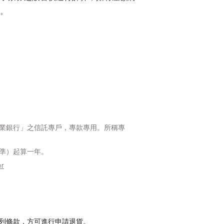
。
業銀行」之信託專戶，專款專用。所稱專
準）起算一年。
or
列條款，方可進行申請退貨。