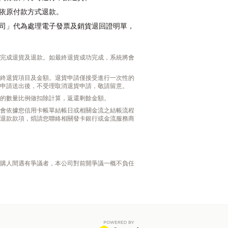
依原付款方式退款。
司」代為處理電子發票及銷貨退回證明單，
完成退貨及退款。如最終退貨成功完成，系統將會
終退貨項目及金額。退貨申請僅接受進行一次性的
申請送出後，不受理取消退貨申請，敬請留意。
的數量比例做扣除計算，返還剩餘金額。
會依據您信用卡帳單結帳日或相關金流之結帳流程
退款款項，煩請您聯絡相關發卡銀行或金流服務商
購人間遇有爭議者，本公司對前開爭議一概不負任