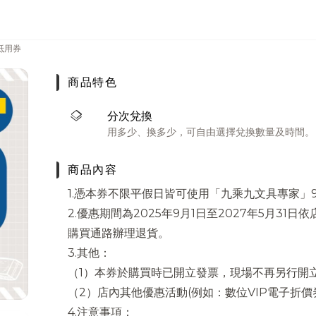
抵用券
商品特色
layers
分次兌換
用多少、換多少，可自由選擇兌換數量及時間。
商品內容
1.憑本券不限平假日皆可使用「九乘九文具專家」
2.優惠期間為2025年9月1日至2027年5月3
購買通路辦理退貨。
3.其他：
（1）本券於購買時已開立發票，現場不再另行開
（2）店內其他優惠活動(例如：數位VIP電子折價
4.注意事項：