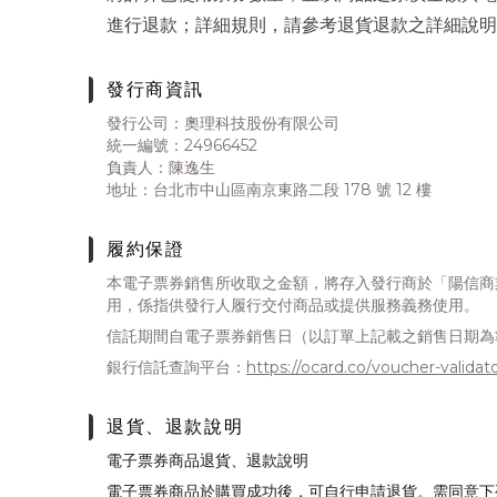
進行退款；詳細規則，請參考退貨退款之詳細說明
發行商資訊
發行公司：奧理科技股份有限公司
統一編號：24966452
負責人：陳逸生
地址：台北市中山區南京東路二段 178 號 12 樓
履約保證
本電子票券銷售所收取之金額，將存入發行商於「陽信商
用，係指供發行人履行交付商品或提供服務義務使用。
信託期間自電子票券銷售日（以訂單上記載之銷售日期為
銀行信託查詢平台：
https://ocard.co/voucher-validat
退貨、退款說明
電子票券商品退貨、退款說明
電子票券商品於購買成功後，可自行申請退貨。需同意下