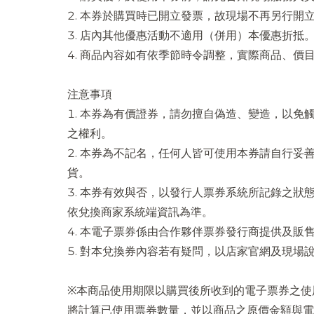
本券於購買時已開立發票，故現場不再另行開
店內其他優惠活動不適用（併用）本優惠折抵
商品內容如有依季節時令調整，實際商品、價
注意事項
本券為有價證券，請勿擅自偽造、變造，以免
之權利。
本券為不記名，任何人皆可使用本券請自行妥
貨。
本券有效與否，以發行人票券系統所記錄之狀
依兌換商家系統端資訊為準。
本電子票券係由合作夥伴票券發行商提供及販
對本兌換券內容若有疑問，以店家官網及現場
※本商品使用期限以購買後所收到的電子票券之使
將計算已使用票券數量，並以商品之原價金額與電