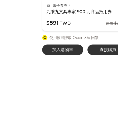
confirmation_number
chevron_right
電子票券
九乘九文具專家 900 元商品抵用券
$891
TWD
原價 $
使用後可賺取 Ocoin 3% 回饋
加入購物車
直接購買