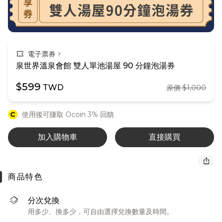
confirmation_number
chevron_right
電子票券
泉世界溫泉會館 雙人單池湯屋 90 分鐘泡湯券
$599
TWD
原價 $1,000
使用後可賺取 Ocoin 3% 回饋
加入購物車
直接購買
ios_share
商品特色
layers
分次兌換
用多少、換多少，可自由選擇兌換數量及時間。