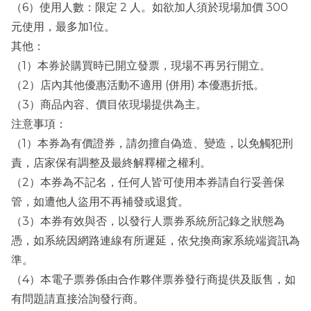
（6）使用人數：限定 2 人。如欲加人須於現場加價 300
元使用，最多加1位。
其他：
（1）本券於購買時已開立發票，現場不再另行開立。
（2）店內其他優惠活動不適用 (併用) 本優惠折抵。
（3）商品內容、價目依現場提供為主。
注意事項：
（1）本券為有價證券，請勿擅自偽造、變造，以免觸犯刑
責，店家保有調整及最終解釋權之權利。
（2）本券為不記名，任何人皆可使用本券請自行妥善保
管，如遭他人盜用不再補發或退貨。
（3）本券有效與否，以發行人票券系統所記錄之狀態為
憑，如系統因網路連線有所遲延，依兌換商家系統端資訊為
準。
（4）本電子票券係由合作夥伴票券發行商提供及販售，如
有問題請直接洽詢發行商。