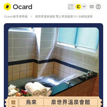
回饋
expand_more
menu
account_circle
顯示
chevron_right
Ocard 歐享券商城
泉世界溫泉會館 雙人單池湯屋 90 分鐘泡湯券