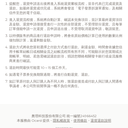
提醒您，退貨申請送出後將進入系統退貨審核流程，並非代表已完成退貨及
退款。如最終退貨成功完成，系統將會發送「電子發票折讓單通知」及相關
信件至您的電子信箱。
進入退貨流程後，系統將自動計算、確認未兌換項目，並計算最終退貨項目
及金額。退貨申請僅接受進行一次性的全部退貨，不受理部分退貨。且每筆
訂單僅能申請一次退貨，且申請送出後，不受理取消退貨申請，敬請留意。
以特價販售的商品進行退款申請時，將會依原始價格計算已使用的數量比例
做扣除計算，返還剩餘金額。
退款方式將依您當初選擇之付款方式進行退款。刷退金額、時間會依據您信
用卡帳單結帳日或相關金流之結帳流程而有所不同，可能顯示於您當期或次
期帳單、明細。若急需確認退款款項，煩請您聯絡相關發卡銀行或金流服務
商來進行確認。
退款時間最快可能需 10～15 個工作天。
如遇電子票券兌換期限過期，將進行自動退貨、退款。
如訂單原付款人與訂購人為不同人時，致退款後造成付款人與訂購人間遇有
爭議者，本公司對前開爭議一概不負任何責任。
奧理科技股份有限公司 統一編號24966452
本服務由 Ocard 提供・
隱私權政策
・
使用條款
・
退貨退款說明