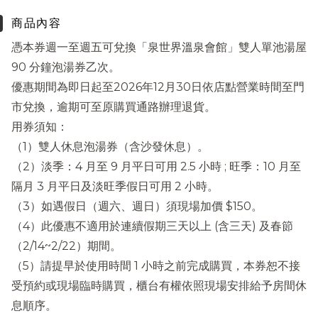
商品內容
憑本券週一至週五可兌換「泉世界溫泉會館」雙人單池湯屋
90 分鐘泡湯券乙次。
優惠期間為即日起至2026年12月30日依店點營業時間至門
市兌換，逾期可至原購買通路辦理退貨。
用券須知：
（1）雙人休息泡湯券（含沙發休息）。
（2）淡季：4 月至 9 月平日可用 2.5 小時 ; 旺季：10 月至
隔月 3 月平日及淡旺季假日可用 2 小時。
（3）如遇假日（週六、週日）須現場加價 $150。
（4）此優惠不適用於連續假期三天以上 (含三天) 及春節
（2/14~2/22）期間。
（5）請提早於使用時間 1 小時之前完成購買，本券恕不接
受預約或現場臨時購買，櫃台有權依照現場安排給予房間休
息順序。