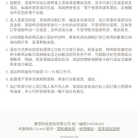
提醒您，退貨申請送出後將進入系統退貨審核流程，並非代表已完成退貨及
退款。如最終退貨成功完成，系統將會發送「電子發票折讓單通知」及相關
信件至您的電子信箱。
進入退貨流程後，系統將自動計算、確認未兌換項目，並計算最終退貨項目
及金額。退貨申請僅接受進行一次性的全部退貨，不受理部分退貨。且每筆
訂單僅能申請一次退貨，且申請送出後，不受理取消退貨申請，敬請留意。
以特價販售的商品進行退款申請時，將會依原始價格計算已使用的數量比例
做扣除計算，返還剩餘金額。
退款方式將依您當初選擇之付款方式進行退款。刷退金額、時間會依據您信
用卡帳單結帳日或相關金流之結帳流程而有所不同，可能顯示於您當期或次
期帳單、明細。若急需確認退款款項，煩請您聯絡相關發卡銀行或金流服務
商來進行確認。
退款時間最快可能需 10～15 個工作天。
如遇電子票券兌換期限過期，將進行自動退貨、退款。
如訂單原付款人與訂購人為不同人時，致退款後造成付款人與訂購人間遇有
爭議者，本公司對前開爭議一概不負任何責任。
奧理科技股份有限公司 統一編號24966452
本服務由 Ocard 提供・
隱私權政策
・
使用條款
・
退貨退款說明