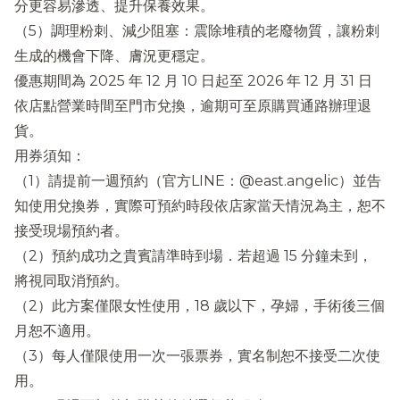
分更容易滲透、提升保養效果。
（5）調理粉刺、減少阻塞：震除堆積的老廢物質，讓粉刺
生成的機會下降、膚況更穩定。
優惠期間為 2025 年 12 月 10 日起至 2026 年 12 月 31 日
依店點營業時間至門市兌換，逾期可至原購買通路辦理退
貨。
用券須知：
（1）請提前一週預約（官方LINE：@east.angelic）並告
知使用兌換券，實際可預約時段依店家當天情況為主，恕不
接受現場預約者。
（2）預約成功之貴賓請準時到場．若超過 15 分鐘未到，
將視同取消預約。
（2）此方案僅限女性使用，18 歲以下，孕婦，手術後三個
月恕不適用。
（3）每人僅限使用一次一張票券，實名制恕不接受二次使
用。