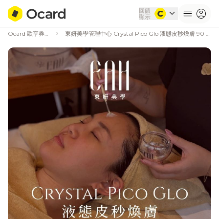
回饋
expand_more
menu
account_circle
顯示
chevron_right
Ocard 歐享券商城
東妍美學管理中心 Crystal Pico Glo 液態皮秒煥膚 90 分鐘歐享券