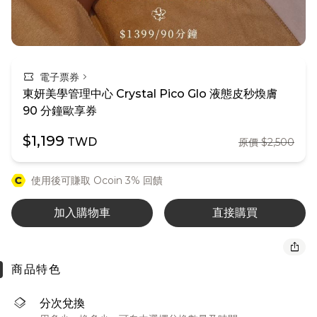
confirmation_number
chevron_right
電子票券
東妍美學管理中心 Crystal Pico Glo 液態皮秒煥膚
90 分鐘歐享券
$1,199
TWD
原價 $2,500
使用後可賺取 Ocoin 3% 回饋
加入購物車
直接購買
ios_share
商品特色
layers
分次兌換