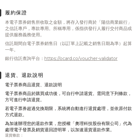
履約保證
本電子票券銷售所收取之金額，將存入發行商於「陽信商業銀行」
之信託專戶，專款專用。所稱專用，係指供發行人履行交付商品或
提供服務義務使用。
信託期間自電子票券銷售日（以訂單上記載之銷售日期為準）起算
一年。
銀行信託查詢平台：
https://ocard.co/voucher-validator
退貨、退款說明
電子票券商品退貨、退款說明
電子票券商品於購買成功後，可自行申請退貨。需同意下列條款，
方可進行申請退貨。
若電子票券超過兌換期限，系統將自動進行退貨處理，並依原付款
方式退款。
為加速辦理您的退款作業，您授權「奧理科技股份有限公司」代為
處理電子發票及銷貨退回證明單，以加速退貨退款作業。
退貨條款：