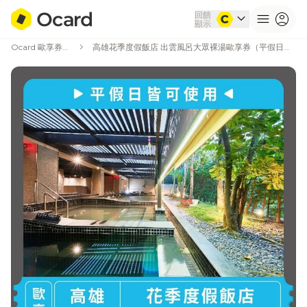
回饋
expand_more
menu
account_circle
顯示
chevron_right
Ocard 歐享券商城
高雄花季度假飯店 出雲風呂大眾裸湯歐享券（平假日皆可使用）