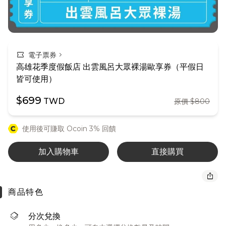
confirmation_number
chevron_right
電子票券
高雄花季度假飯店 出雲風呂大眾裸湯歐享券（平假日
皆可使用）
$699
TWD
原價 $800
使用後可賺取 Ocoin 3% 回饋
加入購物車
直接購買
ios_share
商品特色
layers
分次兌換