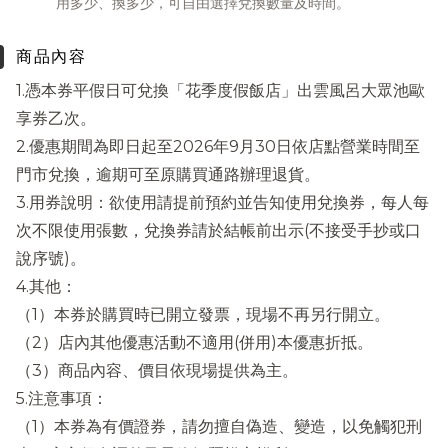
用多少、換多少，可自由選擇兌換數量及時間。
商品內容
1.憑本券平假日可兌換「花季度假飯店」出雲風呂大眾池歐
享券乙次。
2.優惠期間為即日起至2026年9月30日依店點營業時間至
門市兌換，逾期可至原購買通路辦理退貨。
3.用券說明：欲使用請提前預約並告知使用兌換券，每人每
次不限使用張數，兌換券請於結帳前出示(不接受手抄或口
說序號)。
4.其他：
（1）本券於購買時已開立發票，現場不再另行開立。
（2）店內其他優惠活動不適用(併用)本優惠折抵。
（3）商品內容、價目依現場提供為主。
5.注意事項：
（1）本券為有價證券，請勿擅自偽造、變造，以免觸犯刑