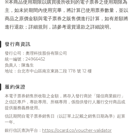
※本商品使用期限以購買後所收到的電子票券之使用期限為
主，如未於期間內使用完畢，將計算已使用票券數量，並以
商品之原價金額與電子票券之販售價進行計算，如有差額將
進行退款；詳細規則，請參考退貨退款之詳細說明。
發行商資訊
發行公司：奧理科技股份有限公司
統一編號：24966452
負責人：陳逸生
地址：台北市中山區南京東路二段 178 號 12 樓
履約保證
本電子票券銷售所收取之金額，將存入發行商於「陽信商業銀行」
之信託專戶，專款專用。所稱專用，係指供發行人履行交付商品或
提供服務義務使用。
信託期間自電子票券銷售日（以訂單上記載之銷售日期為準）起算
一年。
銀行信託查詢平台：
https://ocard.co/voucher-validator