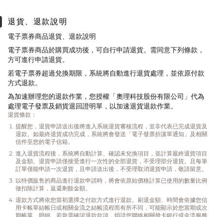
退貨、退款說明
電子票券商品退貨、退款說明
電子票券商品於購買成功後，可自行申請退貨。需同意下列條款，
方可進行申請退貨。
若電子票券超過兌換期限，系統將自動進行退貨處理，並依原付款
方式退款。
為加速辦理您的退款作業，您授權「奧理科技股份有限公司」代為
處理電子發票及銷貨退回證明單，以加速退貨退款作業。
退貨條款：
提醒您，退貨申請送出後將進入系統退貨審核流程，並非代表已完成退貨及
退款。如最終退貨成功完成，系統將會發送「電子發票折讓單通知」及相關
信件至您的電子信箱。
進入退貨流程後，系統將自動計算、確認未兌換項目，並計算最終退貨項目
及金額。退貨申請僅接受進行一次性的全部退貨，不受理部分退貨。且每筆
訂單僅能申請一次退貨，且申請送出後，不受理取消退貨申請，敬請留意。
以特價販售的商品進行退款申請時，將會依原始價格計算已使用的數量比例
做扣除計算，返還剩餘金額。
退款方式將依您當初選擇之付款方式進行退款。刷退金額、時間會依據您信
用卡帳單結帳日或相關金流之結帳流程而有所不同，可能顯示於您當期或次
期帳單、明細。若急需確認退款款項，煩請您聯絡相關發卡銀行或金流服務