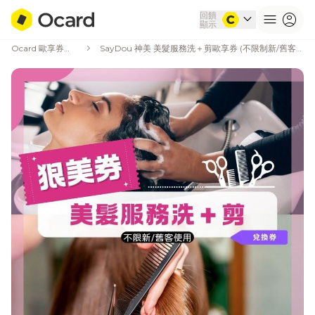
回饋
expand_more
menu
account_circle
顯示
chevron_right
Ocard 歐享券商城
SayDou 神美 美髮服務洗＋剪歐享券 (不限制新/舊客使用)