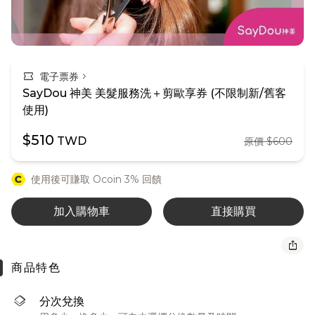
confirmation_number
chevron_right
電子票券
SayDou 神美 美髮服務洗＋剪歐享券 (不限制新/舊客
使用)
$510
TWD
原價 $600
使用後可賺取 Ocoin 3% 回饋
加入購物車
直接購買
ios_share
商品特色
layers
分次兌換