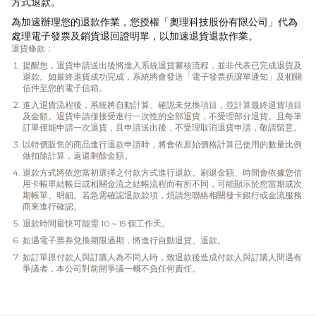
方式退款。
為加速辦理您的退款作業，您授權「奧理科技股份有限公司」代為
處理電子發票及銷貨退回證明單，以加速退貨退款作業。
退貨條款：
提醒您，退貨申請送出後將進入系統退貨審核流程，並非代表已完成退貨及
退款。如最終退貨成功完成，系統將會發送「電子發票折讓單通知」及相關
信件至您的電子信箱。
進入退貨流程後，系統將自動計算、確認未兌換項目，並計算最終退貨項目
及金額。退貨申請僅接受進行一次性的全部退貨，不受理部分退貨。且每筆
訂單僅能申請一次退貨，且申請送出後，不受理取消退貨申請，敬請留意。
以特價販售的商品進行退款申請時，將會依原始價格計算已使用的數量比例
做扣除計算，返還剩餘金額。
退款方式將依您當初選擇之付款方式進行退款。刷退金額、時間會依據您信
用卡帳單結帳日或相關金流之結帳流程而有所不同，可能顯示於您當期或次
期帳單、明細。若急需確認退款款項，煩請您聯絡相關發卡銀行或金流服務
商來進行確認。
退款時間最快可能需 10～15 個工作天。
如遇電子票券兌換期限過期，將進行自動退貨、退款。
如訂單原付款人與訂購人為不同人時，致退款後造成付款人與訂購人間遇有
爭議者，本公司對前開爭議一概不負任何責任。