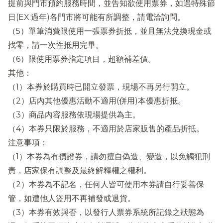
提前與門市預約服務時間，並告知欲使用票券，如遇特殊節
日(EX:過年)各門市將可能有所調整，請電洽詢問。
（5）單筆消費限使用一張票券折抵，並且無法兌換現金或
找零，請一次性抵用完畢。
（6）限使用票券指定項目，超額補差價。
其他：
（1）本券於購買時已開立發票，現場不再另行開立。
（2）店內其他優惠活動不適用(併用)本優惠折抵。
（3）商品內容服務依現場提供為主。
（4）本券只限於服務，不適用於店家販售的產品折抵。
注意事項：
（1）本券為有價證券，請勿擅自偽造、變造，以免觸犯刑
責，店家保有調整及最終解釋權之權利。
（2）本券為不記名，任何人皆可使用本券請自行妥善保
管，如遭他人盜用不再補發或退貨。
（3）本券有效與否，以發行人票券系統所記錄之狀態為