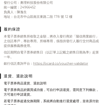
發行公司：奧理科技股份有限公司
統一編號：24966452
負責人：陳逸生
地址：台北市中山區南京東路二段 178 號 12 樓
履約保證
本電子票券銷售所收取之金額，將存入發行商於「陽信商業銀行」
之信託專戶，專款專用。所稱專用，係指供發行人履行交付商品或
提供服務義務使用。
信託期間自電子票券銷售日（以訂單上記載之銷售日期為準）起算
一年。
銀行信託查詢平台：
https://ocard.co/voucher-validator
退貨、退款說明
電子票券商品退貨、退款說明
電子票券商品於購買成功後，可自行申請退貨。需同意下列條款，
方可進行申請退貨。
若電子票券超過兌換期限，系統將自動進行退貨處理，並依原付款