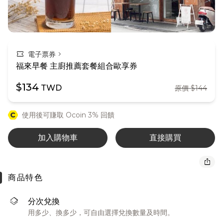
confirmation_number
chevron_right
電子票券
福來早餐 主廚推薦套餐組合歐享券
$134
TWD
原價 $144
使用後可賺取 Ocoin 3% 回饋
加入購物車
直接購買
ios_share
商品特色
layers
分次兌換
用多少、換多少，可自由選擇兌換數量及時間。