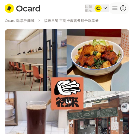
回饋
expand_more
menu
account_circle
顯示
chevron_right
Ocard 歐享券商城
福來早餐 主廚推薦套餐組合歐享券