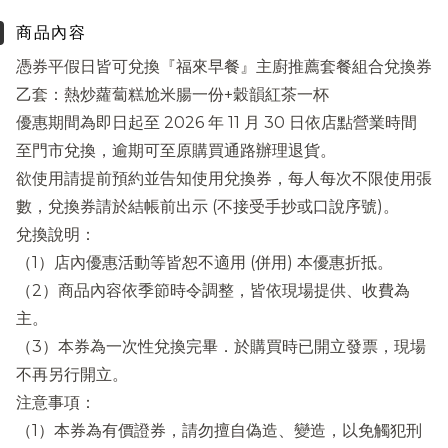
商品內容
憑券平假日皆可兌換『福來早餐』主廚推薦套餐組合兌換券
乙套：熱炒蘿蔔糕尬米腸一份+穀韻紅茶一杯
優惠期間為即日起至 2026 年 11 月 30 日依店點營業時間
至門市兌換，逾期可至原購買通路辦理退貨。
欲使用請提前預約並告知使用兌換券，每人每次不限使用張
數，兌換券請於結帳前出示 (不接受手抄或口說序號)。
兌換說明：
（1）店內優惠活動等皆恕不適用 (併用) 本優惠折抵。
（2）商品內容依季節時令調整，皆依現場提供、收費為
主。
（3）本券為一次性兌換完畢．於購買時已開立發票，現場
不再另行開立。
注意事項：
（1）本券為有價證券，請勿擅自偽造、變造，以免觸犯刑