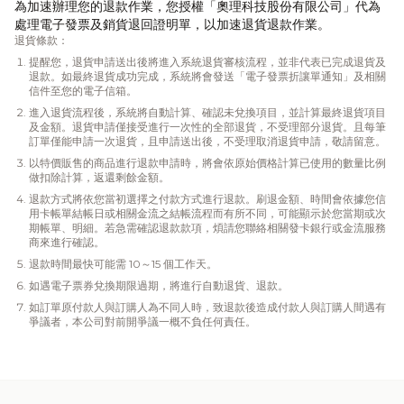
為加速辦理您的退款作業，您授權「奧理科技股份有限公司」代為
處理電子發票及銷貨退回證明單，以加速退貨退款作業。
退貨條款：
提醒您，退貨申請送出後將進入系統退貨審核流程，並非代表已完成退貨及
退款。如最終退貨成功完成，系統將會發送「電子發票折讓單通知」及相關
信件至您的電子信箱。
進入退貨流程後，系統將自動計算、確認未兌換項目，並計算最終退貨項目
及金額。退貨申請僅接受進行一次性的全部退貨，不受理部分退貨。且每筆
訂單僅能申請一次退貨，且申請送出後，不受理取消退貨申請，敬請留意。
以特價販售的商品進行退款申請時，將會依原始價格計算已使用的數量比例
做扣除計算，返還剩餘金額。
退款方式將依您當初選擇之付款方式進行退款。刷退金額、時間會依據您信
用卡帳單結帳日或相關金流之結帳流程而有所不同，可能顯示於您當期或次
期帳單、明細。若急需確認退款款項，煩請您聯絡相關發卡銀行或金流服務
商來進行確認。
退款時間最快可能需 10～15 個工作天。
如遇電子票券兌換期限過期，將進行自動退貨、退款。
如訂單原付款人與訂購人為不同人時，致退款後造成付款人與訂購人間遇有
爭議者，本公司對前開爭議一概不負任何責任。