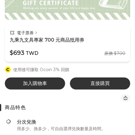
confirmation_number
chevron_right
電子票券
九乘九文具專家 700 元商品抵用券
$693
TWD
原價 $700
使用後可賺取 Ocoin 3% 回饋
加入購物車
直接購買
ios_share
商品特色
layers
分次兌換
用多少、換多少，可自由選擇兌換數量及時間。