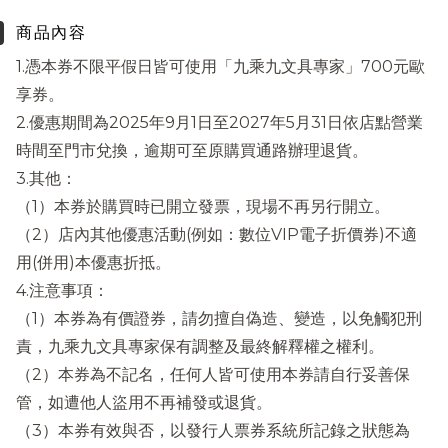
商品內容
1.憑本券不限平假日皆可使用「九乘九文具專家」700元歐
享券。
2.優惠期間為2025年9月1日至2027年5月31日依店點營業
時間至門市兌換，逾期可至原購買通路辦理退貨。
3.其他：
（1）本券於購買時已開立發票，現場不再另行開立。
（2）店內其他優惠活動(例如：數位VIP電子折價券)不適
用(併用)本優惠折抵。
4.注意事項：
（1）本券為有價證券，請勿擅自偽造、變造，以免觸犯刑
責，九乘九文具專家保有調整及最終解釋權之權利。
（2）本券為不記名，任何人皆可使用本券請自行妥善保
管，如遭他人盜用不再補發或退貨。
（3）本券有效與否，以發行人票券系統所記錄之狀態為