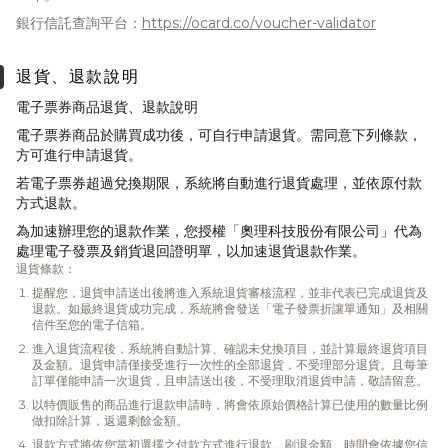
銀行信託查詢平台：
https://ocard.co/voucher-validator
退貨、退款說明
電子票券商品退貨、退款說明
電子票券商品於購買成功後，可自行申請退貨。需同意下列條款，
方可進行申請退貨。
若電子票券超過兌換期限，系統將自動進行退貨處理，並依原付款
方式退款。
為加速辦理您的退款作業，您授權「奧理科技股份有限公司」代為
處理電子發票及銷貨退回證明單，以加速退貨退款作業。
退貨條款：
提醒您，退貨申請送出後將進入系統退貨審核流程，並非代表已完成退貨及
退款。如最終退貨成功完成，系統將會發送「電子發票折讓單通知」及相關
信件至您的電子信箱。
進入退貨流程後，系統將自動計算、確認未兌換項目，並計算最終退貨項目
及金額。退貨申請僅接受進行一次性的全部退貨，不受理部分退貨。且每筆
訂單僅能申請一次退貨，且申請送出後，不受理取消退貨申請，敬請留意。
以特價販售的商品進行退款申請時，將會依原始價格計算已使用的數量比例
做扣除計算，返還剩餘金額。
退款方式將依您當初選擇之付款方式進行退款。刷退金額、時間會依據您信