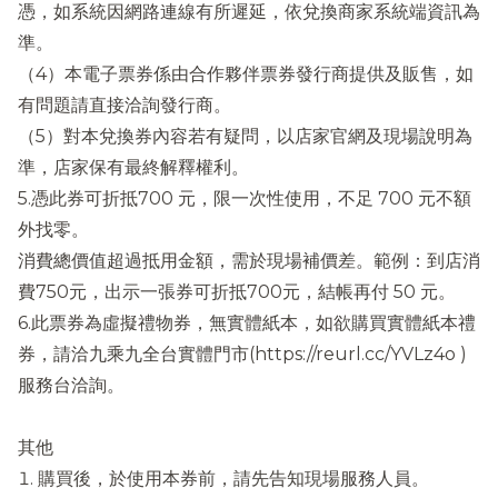
憑，如系統因網路連線有所遲延，依兌換商家系統端資訊為
準。
（4）本電子票券係由合作夥伴票券發行商提供及販售，如
有問題請直接洽詢發行商。
（5）對本兌換券內容若有疑問，以店家官網及現場說明為
準，店家保有最終解釋權利。
5.憑此券可折抵700 元，限一次性使用，不足 700 元不額
外找零。
消費總價值超過抵用金額，需於現場補價差。範例：到店消
費750元，出示一張券可折抵700元，結帳再付 50 元。
6.此票券為虛擬禮物券，無實體紙本，如欲購買實體紙本禮
券，請洽九乘九全台實體門市(https://reurl.cc/YVLz4o )
服務台洽詢。
其他
購買後，於使用本券前，請先告知現場服務人員。