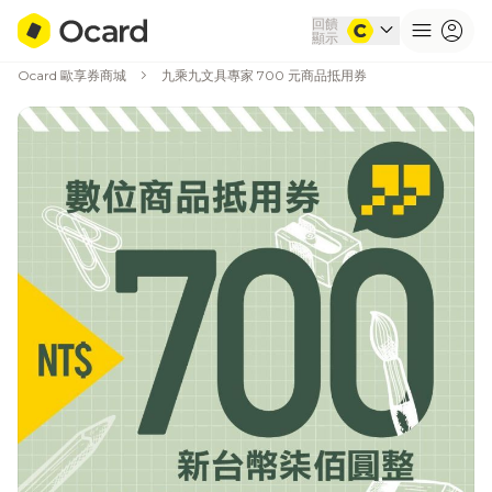
回饋
expand_more
menu
account_circle
顯示
chevron_right
Ocard 歐享券商城
九乘九文具專家 700 元商品抵用券