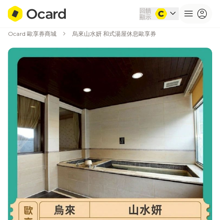
回饋
expand_more
menu
account_circle
顯示
chevron_right
Ocard 歐享券商城
烏來山水妍 和式湯屋休息歐享券