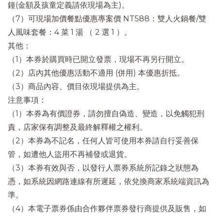
鐘(金額及孩童定義請依現場為主)。
（7）可現場加價餐點優惠專案價 NT588：雙人火鍋餐/雙
人風味套餐：4 菜 1 湯 （ 2 選 1 ）。
其他：
（1）本券於購買時已開立發票，現場不再另行開立。
（2）店內其他優惠活動不適用 (併用) 本優惠折抵。
（3）商品內容、價目依現場提供為主。
注意事項：
（1）本券為有價證券，請勿擅自偽造、變造，以免觸犯刑
責，店家保有調整及最終解釋權之權利。
（2）本券為不記名，任何人皆可使用本券請自行妥善保
管，如遭他人盜用不再補發或退貨。
（3）本券有效與否，以發行人票券系統所記錄之狀態為
憑，如系統因網路連線有所遲延，依兌換商家系統端資訊為
準。
（4）本電子票券係由合作夥伴票券發行商提供及販售，如