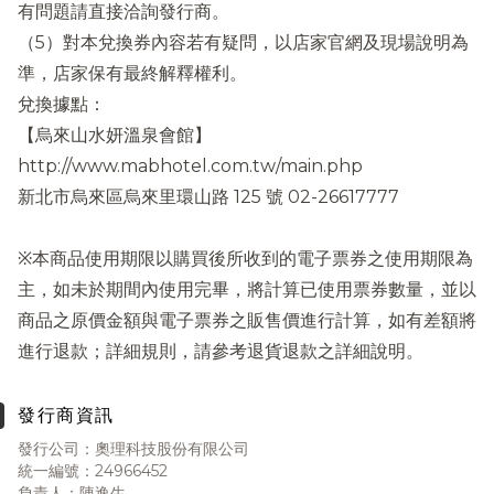
有問題請直接洽詢發行商。
（5）對本兌換券內容若有疑問，以店家官網及現場說明為
準，店家保有最終解釋權利。
兌換據點：
【烏來山水妍溫泉會館】
http://www.mabhotel.com.tw/main.php
新北市烏來區烏來里環山路 125 號 02-26617777
※本商品使用期限以購買後所收到的電子票券之使用期限為
主，如未於期間內使用完畢，將計算已使用票券數量，並以
商品之原價金額與電子票券之販售價進行計算，如有差額將
進行退款；詳細規則，請參考退貨退款之詳細說明。
發行商資訊
發行公司：奧理科技股份有限公司
統一編號：24966452
負責人：陳逸生