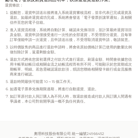
退貨條款：
提醒您，退貨申請送出後將進入系統退貨審核流程，並非代表已完成退貨及
退款。如最終退貨成功完成，系統將會發送「電子發票折讓單通知」及相關
信件至您的電子信箱。
進入退貨流程後，系統將自動計算、確認未兌換項目，並計算最終退貨項目
及金額。退貨申請僅接受進行一次性的全部退貨，不受理部分退貨。且每筆
訂單僅能申請一次退貨，且申請送出後，不受理取消退貨申請，敬請留意。
以特價販售的商品進行退款申請時，將會依原始價格計算已使用的數量比例
做扣除計算，返還剩餘金額。
退款方式將依您當初選擇之付款方式進行退款。刷退金額、時間會依據您信
用卡帳單結帳日或相關金流之結帳流程而有所不同，可能顯示於您當期或次
期帳單、明細。若急需確認退款款項，煩請您聯絡相關發卡銀行或金流服務
商來進行確認。
退款時間最快可能需 10～15 個工作天。
如遇電子票券兌換期限過期，將進行自動退貨、退款。
如訂單原付款人與訂購人為不同人時，致退款後造成付款人與訂購人間遇有
爭議者，本公司對前開爭議一概不負任何責任。
奧理科技股份有限公司 統一編號24966452