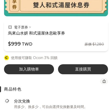
confirmation_number
chevron_right
電子票券
烏來山水妍 和式湯屋休息歐享券
$999
TWD
原價 $1,280
使用後可賺取 Ocoin 3% 回饋
加入購物車
直接購買
ios_share
商品特色
layers
分次兌換
用多少、換多少，可自由選擇兌換數量及時間。