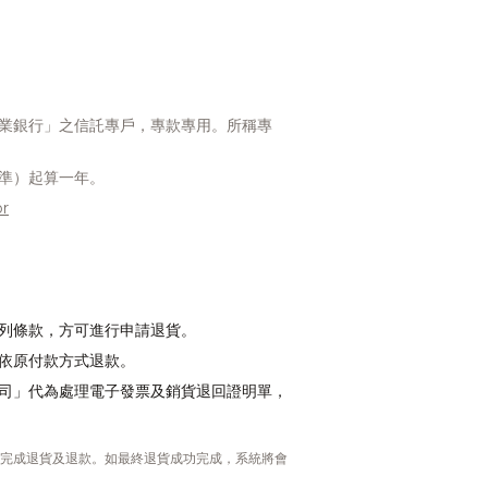
業銀行」之信託專戶，專款專用。所稱專
準）起算一年。
or
列條款，方可進行申請退貨。
依原付款方式退款。
司」代為處理電子發票及銷貨退回證明單，
完成退貨及退款。如最終退貨成功完成，系統將會