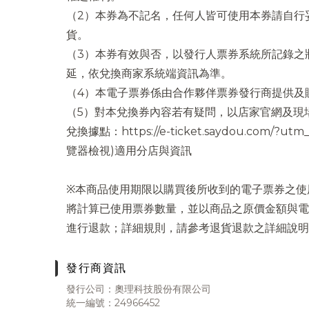
（2）本券為不記名，任何人皆可使用本券請自行
貨。
（3）本券有效與否，以發行人票券系統所記錄之
延，依兌換商家系統端資訊為準。
（4）本電子票券係由合作夥伴票券發行商提供及
（5）對本兌換券內容若有疑問，以店家官網及現
兌換據點：https://e-ticket.saydou.com/?u
覽器檢視)適用分店與資訊
※本商品使用期限以購買後所收到的電子票券之使
將計算已使用票券數量，並以商品之原價金額與電
進行退款；詳細規則，請參考退貨退款之詳細說明
發行商資訊
發行公司：奧理科技股份有限公司
統一編號：24966452