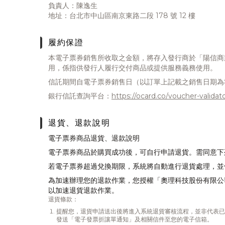
負責人：陳逸生
地址：台北市中山區南京東路二段 178 號 12 樓
履約保證
本電子票券銷售所收取之金額，將存入發行商於「陽信商
用，係指供發行人履行交付商品或提供服務義務使用。
信託期間自電子票券銷售日（以訂單上記載之銷售日期為
銀行信託查詢平台：
https://ocard.co/voucher-validat
退貨、退款說明
電子票券商品退貨、退款說明
電子票券商品於購買成功後，可自行申請退貨。需同意下
若電子票券超過兌換期限，系統將自動進行退貨處理，並
為加速辦理您的退款作業，您授權「奧理科技股份有限公
以加速退貨退款作業。
退貨條款：
提醒您，退貨申請送出後將進入系統退貨審核流程，並非代表已
發送「電子發票折讓單通知」及相關信件至您的電子信箱。