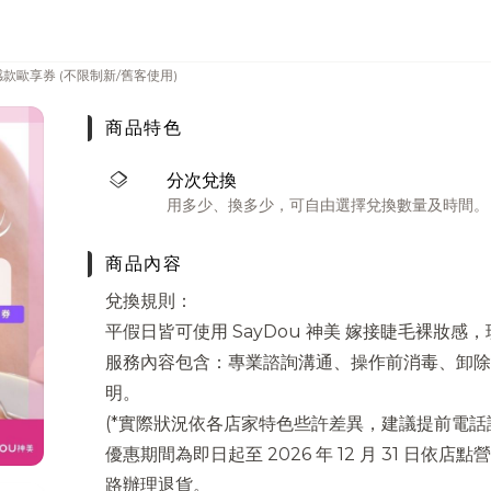
感款歐享券 (不限制新/舊客使用)
商品特色
layers
分次兌換
用多少、換多少，可自由選擇兌換數量及時間。
商品內容
兌換規則：
平假日皆可使用 SayDou 神美 嫁接睫毛裸妝感，
服務內容包含：專業諮詢溝通、操作前消毒、卸除
明。
(*實際狀況依各店家特色些許差異，建議提前電話
優惠期間為即日起至 2026 年 12 月 31 日
路辦理退貨。