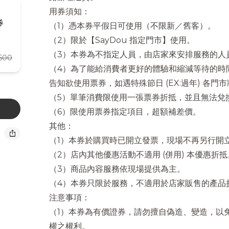
用券須知：
券
（1）憑本券平假日可使用（不限新／舊客）。
（2）限於【SayDou 指定門市】使用。
（3）本券為不指定人員，由店家來安排服務的人
600
（4）為了能給消費者更好的體驗和縮減等待的時
告知欲使用票券，如遇特殊節日 (EX:過年) 各
（5）單筆消費限使用一張票券折抵，並且無法兌
（6）限使用票券指定項目，超額補差價。
其他：
ios_share
（1）本券於購買時已開立發票，現場不再另行開
（2）店內其他優惠活動不適用 (併用) 本優惠折抵
（3）商品內容服務依現場提供為主。
（4）本券只限於服務，不適用於店家販售的產品
注意事項：
（1）本券為有價證券，請勿擅自偽造、變造，以
權之權利。