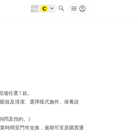
回饋
expand_more
search
menu
account_circle
顯示
現場任選 1 款。
眼妝及清潔、選擇樣式施作、保養說
詢問及預約。)
依店點營業時間至門市兌換，逾期可至原購買通