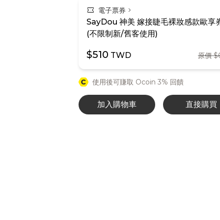
confirmation_number
chevron_right
電子票券
SayDou 神美 嫁接睫毛裸妝感款歐享
(不限制新/舊客使用)
$510
TWD
原價 $
使用後可賺取 Ocoin 3% 回饋
加入購物車
直接購買