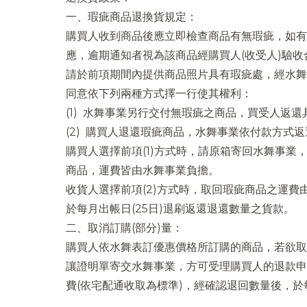
一、瑕疵商品退換貨規定：
購買人收到商品後應立即檢查商品有無瑕疵，如有
應，逾期通知者視為該商品經購買人(收受人)驗收
請於前項期間內提供商品照片具有瑕疵處，經水舞
同意依下列兩種方式擇一行使其權利：
(1) 水舞事業另行交付無瑕疵之商品，買受人返
(2) 購買人退還瑕疵商品，水舞事業依付款方式
購買人選擇前項(1)方式時，請原箱寄回水舞事業
商品，運費皆由水舞事業負擔。
收貨人選擇前項(2)方式時，取回瑕疵商品之運
於每月出帳日(25日)退刷返還退還數量之貨款。
二、取消訂購(部分)量：
購買人依水舞表訂優惠價格所訂購的商品，若欲取
讓證明單寄交水舞事業，方可受理購買人的退款申
費(依宅配通收取為標準)，經確認退回數量後，於