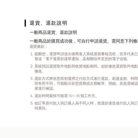
退貨、退款說明
一般商品退貨、退款說明
一般商品於購買成功後，可自行申請退貨。需同意下列條
退貨條款：
提醒您，退貨申請送出後將進入系統退貨審核流程，並非代表已
發送「電子發票折讓單通知」及相關信件至您的電子信箱。
系統預設退貨取件地點與收貨地點相同。如欲修改退貨取件地點
修改。
退款方式將依您當初選擇之付款方式進行退款。刷退金額、時間
而有所不同，可能顯示於您當期或次期帳單、明細。若急需確認
來進行確認。
退款時間最快可能需 10～15 個工作天。
如訂單原付款人與訂購人為不同人時，致退款後造成付款人與訂
何責任。