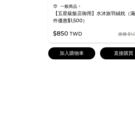
package_2
chevron_right
一般商品
【五星級飯店御用】水沐旅羽絨枕（滿
件優惠$1,500）
$850
TWD
原價 $1,
加入購物車
直接購買