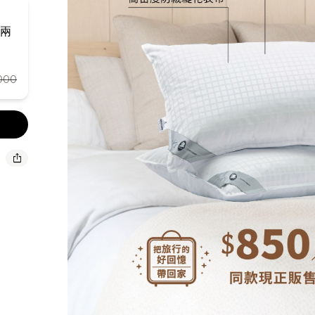
兩
000
ios_share