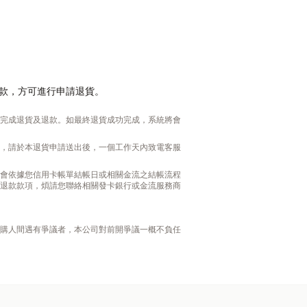
款，方可進行申請退貨。
完成退貨及退款。如最終退貨成功完成，系統將會
，請於本退貨申請送出後，一個工作天內致電客服
會依據您信用卡帳單結帳日或相關金流之結帳流程
退款款項，煩請您聯絡相關發卡銀行或金流服務商
購人間遇有爭議者，本公司對前開爭議一概不負任