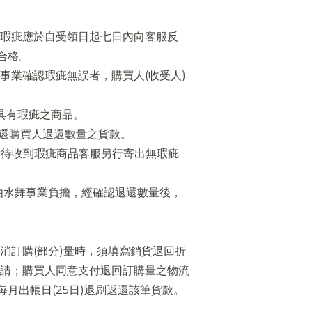
瑕疵應於自受領日起七日內向客服反
合格。
事業確認瑕疵無誤者，購買人(收受人)
還具有瑕疵之商品。
返還購買人退還數量之貨款。
，待收到瑕疵商品客服另行寄出無瑕疵
費由水舞事業負擔，經確認退還數量後，
消訂購(部分)量時，須填寫銷貨退回折
請；購買人同意支付退回訂購量之物流
每月出帳日(25日)退刷返還該筆貨款。