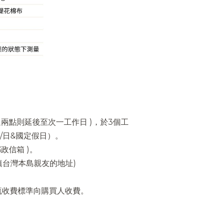
過兩點則延後至次一工作日 )，於3個工
/日&國定假日）。
郵政信箱 )。
填台灣本島親友的地址)
流收費標準向購買人收費。