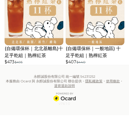
(自備環保杯｜北北基離島)十
(自備環保杯｜一般地區) 十
足乎乾組｜熟檸紅茶
足乎乾組｜熟檸紅茶
$473
$407
$495
$440
永醇誠股份有限公司 統一編號 54231252
本服務由 Ocard 與 永醇誠股份有限公司 聯合提供・
隱私權政策
・
使用條款
・
退貨退款說明
v76.1.0