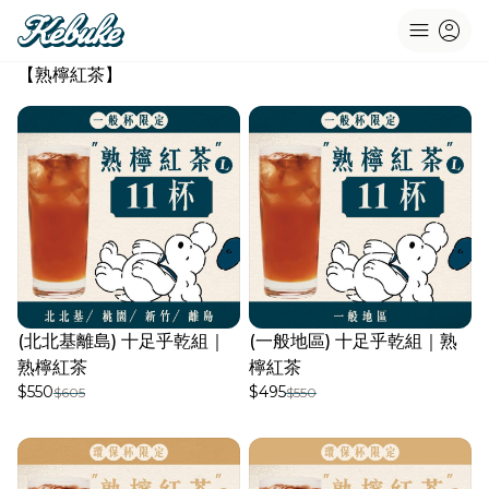
menu
account_circle
【熟檸紅茶】
(北北基離島) 十足乎乾組｜
(一般地區) 十足乎乾組｜熟
熟檸紅茶
檸紅茶
$550
$495
$605
$550